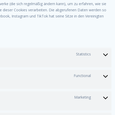
werke (die sich regelmäßig ändern kann), um zu erfahren, wie sie
lfe dieser Cookies verarbeiten. Die abgerufenen Daten werden so
book, Instagram und TikTok hat seine Sitze in den Vereinigten
Statistics
Consent
to
service
google-
Functional
Consent
analytics
to
service
wordpre
Marketing
Consent
to
service