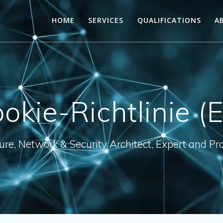
HOME
SERVICES
QUALIFICATIONS
A
okie-Richtlinie (
ture, Network & Security Architect, Expert and P