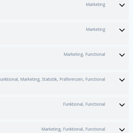
google-
Marketing
Consent
fonts
to
service
google-
Marketing
Consent
maps
to
service
youtube
Marketing, Functional
Consent
to
service
facebook
unktional, Marketing, Statistik, Präferenzen, Functional
Consent
to
service
linkedin
Funktional, Functional
Consent
to
service
whatsap
Marketing, Funktional, Functional
Consent