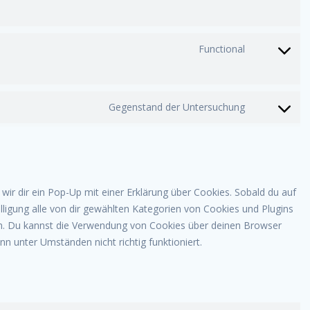
to
service
tiktok
Functional
Consent
to
service
complian
Gegenstand der Untersuchung
Consent
to
service
sonstige
ir dir ein Pop-Up mit einer Erklärung über Cookies. Sobald du auf
willigung alle von dir gewählten Kategorien von Cookies und Plugins
en. Du kannst die Verwendung von Cookies über deinen Browser
nn unter Umständen nicht richtig funktioniert.