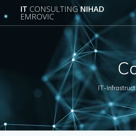
Skip
IT
CONSULTING
NIHAD
to
EMROVIC
content
Co
IT-Infrastruc