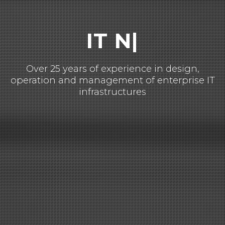
IT
Net
|
Over 25 years of experience in design,
operation and management of enterprise IT
infrastructures